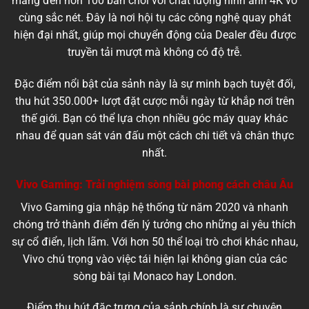
mang đến hơn 100 bàn chơi với chất lượng hình ảnh 4K vô
cùng sắc nét. Đây là nơi hội tụ các công nghệ quay phát
hiện đại nhất, giúp mọi chuyển động của Dealer đều được
truyền tải mượt mà không có độ trễ.
Đặc điểm nổi bật của sảnh này là sự minh bạch tuyệt đối,
thu hút 350.000+ lượt đặt cược mỗi ngày từ khắp nơi trên
thế giới. Bạn có thể lựa chọn nhiều góc máy quay khác
nhau để quan sát ván đấu một cách chi tiết và chân thực
nhất.
Vivo Gaming: Trải nghiệm sòng bài phong cách châu Âu
Vivo Gaming gia nhập hệ thống từ năm 2020 và nhanh
chóng trở thành điểm đến lý tưởng cho những ai yêu thích
sự cổ điển, lịch lãm. Với hơn 50 thể loại trò chơi khác nhau,
Vivo chú trọng vào việc tái hiện lại không gian của các
sòng bài tại Monaco hay London.
Điểm thu hút đặc trưng của sảnh chính là sự chuyên