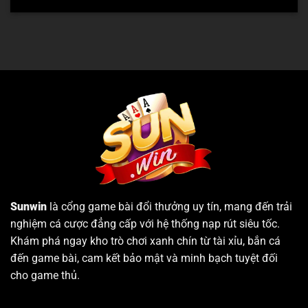
Sunwin
là cổng game bài đổi thưởng uy tín,
mang đến trải
nghiệm cá cược đẳng cấp với hệ thống nạp rút siêu tốc.
Khám phá ngay kho trò chơi xanh chín từ tài xỉu,
bắn cá
đến game bài,
cam kết bảo mật và minh bạch tuyệt đối
cho game thủ.