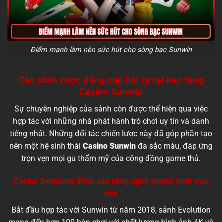
Điểm mạnh làm nên sức hút cho sòng bạc Sunwin
Các sảnh cược đẳng cấp hội tụ tại nền tảng
Casino Sunwin
Sự chuyên nghiệp của sảnh còn được thể hiện qua việc
hợp tác với những nhà phát hành trò chơi uy tín và danh
tiếng nhất. Những đối tác chiến lược này đã góp phần tạo
nên một hệ sinh thái
Casino Sunwin
đa sắc màu, đáp ứng
trọn vẹn mọi gu thẩm mỹ của cộng đồng game thủ.
Casino Evolution: Đỉnh cao công nghệ truyền hình trực
tiếp
Bắt đầu hợp tác với Sunwin từ năm 2018, sảnh Evolution