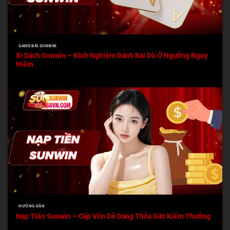
GAME BÀI SUNWIN
Xì Dách Sunwin – Kinh Nghiệm Đánh Bài Dù Ở Ngưỡng Nguy
Hiểm
HƯỚNG DẪN
Nạp Tiền Sunwin – Cấp Vốn Dễ Dàng Thỏa Sức Kiếm Thưởng