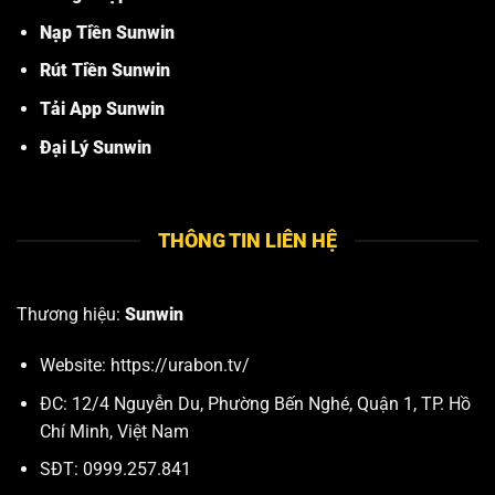
Nạp Tiền Sunwin
Rút Tiền Sunwin
Tải App Sunwin
Đại Lý Sunwin
THÔNG TIN LIÊN HỆ
Thương hiệu:
Sunwin
Website:
https://urabon.tv/
ĐC: 12/4 Nguyễn Du, Phường Bến Nghé, Quận 1, TP. Hồ
Chí Minh, Việt Nam
SĐT: 0999.257.841