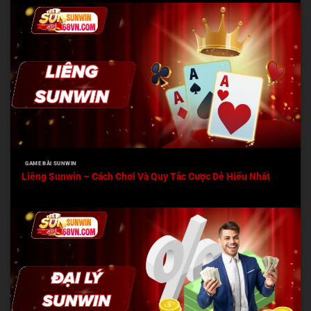
GAME BÀI SUNWIN
Liêng Sunwin – Cách Chơi Và Quy Tắc Cược Dễ Hiểu Nhất