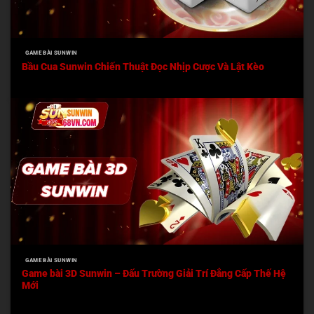
GAME BÀI SUNWIN
Bầu Cua Sunwin Chiến Thuật Đọc Nhịp Cược Và Lật Kèo
GAME BÀI SUNWIN
Game bài 3D Sunwin – Đấu Trường Giải Trí Đẳng Cấp Thế Hệ
Mới