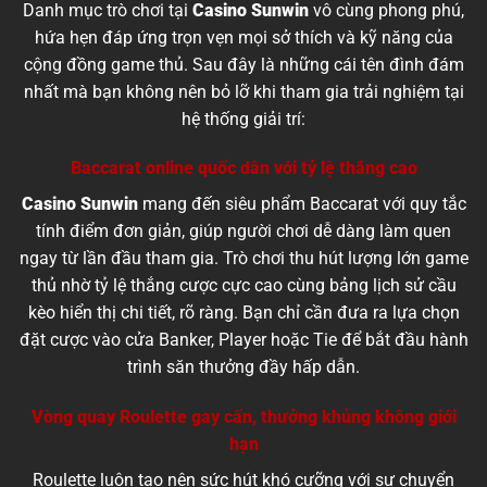
Danh mục trò chơi tại
Casino Sunwin
vô cùng phong phú,
hứa hẹn đáp ứng trọn vẹn mọi sở thích và kỹ năng của
cộng đồng game thủ. Sau đây là những cái tên đình đám
nhất mà bạn không nên bỏ lỡ khi tham gia trải nghiệm tại
hệ thống giải trí:
Baccarat online quốc dân với tỷ lệ thắng cao
Casino Sunwin
mang đến siêu phẩm Baccarat với quy tắc
tính điểm đơn giản, giúp người chơi dễ dàng làm quen
ngay từ lần đầu tham gia. Trò chơi thu hút lượng lớn game
thủ nhờ tỷ lệ thắng cược cực cao cùng bảng lịch sử cầu
kèo hiển thị chi tiết, rõ ràng. Bạn chỉ cần đưa ra lựa chọn
đặt cược vào cửa Banker, Player hoặc Tie để bắt đầu hành
trình săn thưởng đầy hấp dẫn.
Vòng quay Roulette gay cấn, thưởng khủng không giới
hạn
Roulette luôn tạo nên sức hút khó cưỡng với sự chuyển