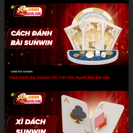
GAME BÀI SUNWIN
Cách Đánh Bài Sunwin Chi Tiết Cho Người Mới Bắt Đầu