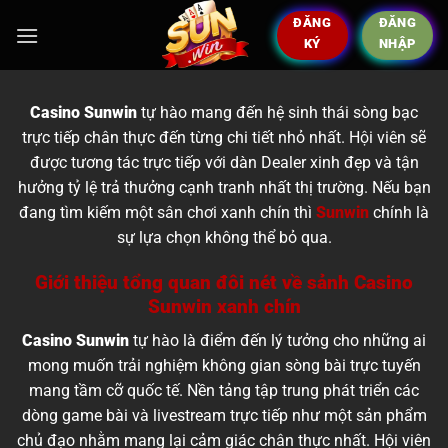
Bỏ
ĐĂNG
ĐĂNG
qua
KÝ
NHẬP
nội
dung
Casino Sunwin
tự hào mang đến hệ sinh thái sòng bạc
trực tiếp chân thực đến từng chi tiết nhỏ nhất. Hội viên sẽ
được tương tác trực tiếp với dàn Dealer xinh đẹp và tận
hưởng tỷ lệ trả thưởng cạnh tranh nhất thị trường. Nếu bạn
đang tìm kiếm một sân chơi xanh chín thì
Sunwin
chính là
sự lựa chọn không thể bỏ qua.
Giới thiệu tổng quan đôi nét về sảnh Casino
Sunwin xanh chín
Casino Sunwin
tự hào là điểm đến lý tưởng cho những ai
mong muốn trải nghiệm không gian sòng bài trực tuyến
mang tầm cỡ quốc tế. Nền tảng tập trung phát triển các
dòng game bài và livestream trực tiếp như một sản phẩm
chủ đạo nhằm mang lại cảm giác chân thực nhất. Hội viên