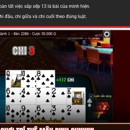
oàn tất việc sắp xếp 13 lá bài của mình hiện.
i đầu, chi giữa và chi cuối theo đúng luật.