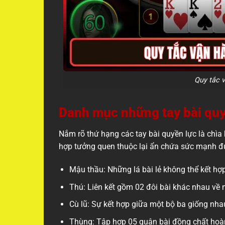
Quy tắc 
Danh mục những tay bài quyề
Nắm rõ thứ hạng các tay bài quyền lực là chìa
hợp tưởng quen thuộc lại ẩn chứa sức mạnh đủ 
Mậu thầu: Những lá bài lẻ không thể kết hợ
Thú: Liên kết gồm 02 đôi bài khác nhau về m
Cù lũ: Sự kết hợp giữa một bộ ba giống nhau
Thùng: Tập hợp 05 quân bài đồng chất hoàn 