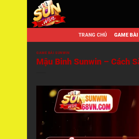
Bỏ
qua
nội
dung
TRANG CHỦ
GAME BÀI
GAME BÀI SUNWIN
Mậu Binh Sunwin – Cách S