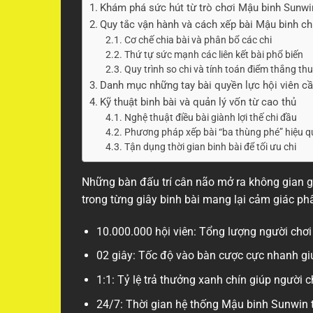
Khám phá sức hút từ trò chơi Mậu binh Sunwin
Quy tắc vận hành và cách xếp bài Mậu binh c
Cơ chế chia bài và phân bổ các chi
Thứ tự sức mạnh các liên kết bài phổ biến
Quy trình so chi và tính toán điểm thắng th
Danh mục những tay bài quyền lực hội viên cầ
Kỹ thuật binh bài và quản lý vốn từ cao thủ
Nghệ thuật điều bài giành lợi thế chi đầu
Phương pháp xếp bài “ba thùng phé” hiệu q
Tận dụng thời gian binh bài để tối ưu chi
Những bàn đấu trí cân não mở ra không gian gi
trong từng giây binh bài mang lại cảm giác ph
10.000.000 hội viên: Tổng lượng người chơi
02 giây: Tốc độ vào bàn cược cực nhanh g
1:1: Tỷ lệ trả thưởng xanh chín giúp người c
24/7: Thời gian hệ thống Mậu binh Sunwin tú