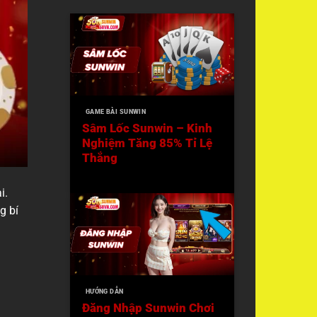
GAME BÀI SUNWIN
Sâm Lốc Sunwin – Kinh
Nghiệm Tăng 85% Tỉ Lệ
Thắng
i.
g bí
HƯỚNG DẪN
Đăng Nhập Sunwin Chơi