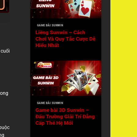
GAME BÀI SUNWIN
Liêng Sunwin – Cách
Chơi Và Quy Tắc Cược Dễ
Hiểu Nhất
 cuối
rong
GAME BÀI SUNWIN
Game bài 3D Sunwin –
Đấu Trường Giải Trí Đẳng
Cấp Thế Hệ Mới
 buộc
ng