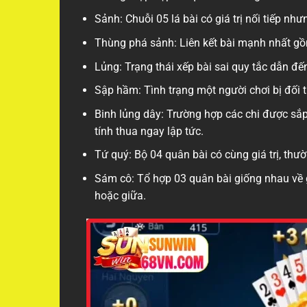
Sảnh: Chuỗi 05 lá bài có giá trị nối tiếp n
Thùng phá sảnh: Liên kết bài mạnh nhất gồm 
Lủng: Trạng thái xếp bài sai quy tắc dẫn đế
Sập hầm: Tình trạng một người chơi bị đối t
Binh lủng dây: Trường hợp các chi được sắp
tính thua ngay lập tức.
Tứ quý: Bộ 04 quân bài có cùng giá trị, thư
Sám cô: Tổ hợp 03 quân bài giống nhau về giá
hoặc giữa.