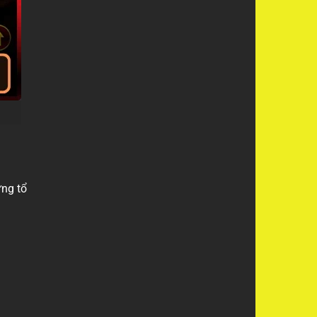
ững tổ