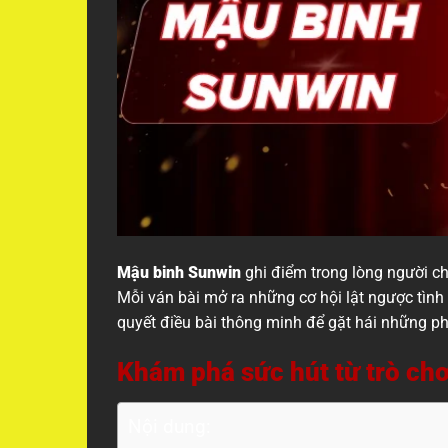
Mậu binh Sunwin
ghi điểm trong lòng người chơ
Mỗi ván bài mở ra những cơ hội lật ngược tình 
quyết điều bài thông minh để gặt hái những ph
Khám phá sức hút từ trò chơ
Nội dung: