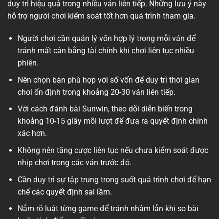
duy trì hiệu quả trong nhiều ván liên tiếp. Những lưu ý này
hỗ trợ người chơi kiểm soát tốt hơn quá trình tham gia.
Người chơi cần quản lý vốn hợp lý trong mỗi ván để
tránh mất cân bằng tài chính khi chơi liên tục nhiều
phiên.
Nên chọn bàn phù hợp với số vốn để duy trì thời gian
chơi ổn định trong khoảng 20-30 ván liên tiếp.
Với cách đánh bài Sunwin, theo dõi diễn biến trong
khoảng 10-15 giây mỗi lượt để đưa ra quyết định chính
xác hơn.
Không nên tăng cược liên tục nếu chưa kiểm soát được
nhịp chơi trong các ván trước đó.
Cần duy trì sự tập trung trong suốt quá trình chơi để hạn
chế các quyết định sai lầm.
Nắm rõ luật từng game để tránh nhầm lẫn khi so bài