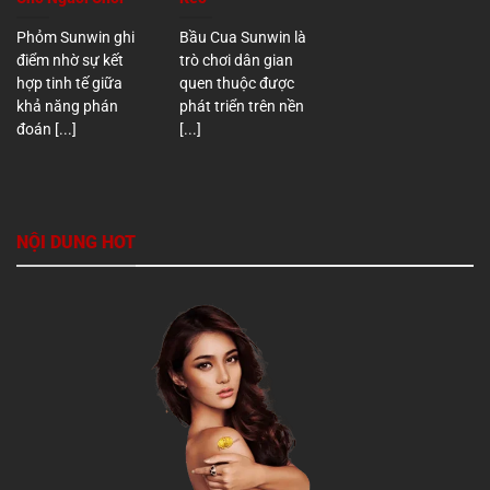
Phỏm Sunwin ghi
Bầu Cua Sunwin là
điểm nhờ sự kết
trò chơi dân gian
hợp tinh tế giữa
quen thuộc được
khả năng phán
phát triển trên nền
đoán [...]
[...]
NỘI DUNG HOT