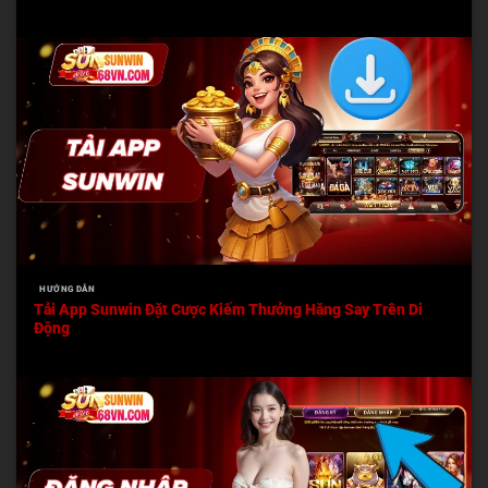
HƯỚNG DẪN
Tải App Sunwin Đặt Cược Kiếm Thưởng Hăng Say Trên Di
Động