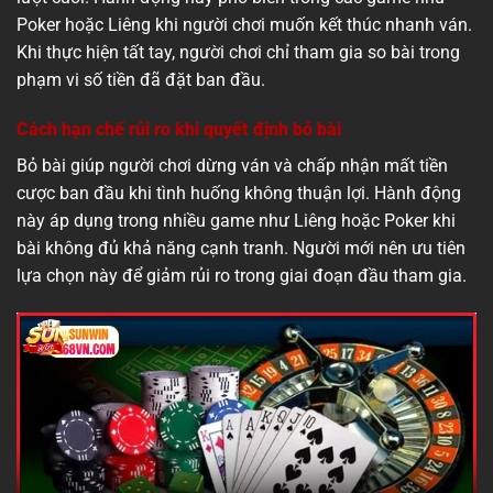
Poker hoặc Liêng khi người chơi muốn kết thúc nhanh ván.
Khi thực hiện tất tay, người chơi chỉ tham gia so bài trong
phạm vi số tiền đã đặt ban đầu.
Cách hạn chế rủi ro khi quyết định bỏ bài
Bỏ bài giúp người chơi dừng ván và chấp nhận mất tiền
cược ban đầu khi tình huống không thuận lợi. Hành động
này áp dụng trong nhiều game như Liêng hoặc Poker khi
bài không đủ khả năng cạnh tranh. Người mới nên ưu tiên
lựa chọn này để giảm rủi ro trong giai đoạn đầu tham gia.